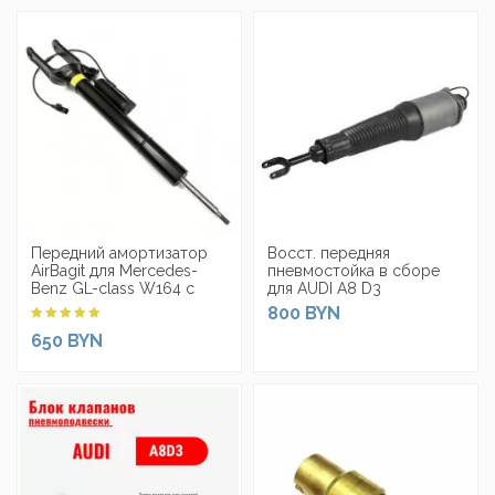
Передний амортизатор
Восст. передняя
AirBagit для Mercedes-
пневмостойка в сборе
Benz GL-class W164 c
для AUDI A8 D3
ADS без пневмобаллона
800 BYN
650 BYN