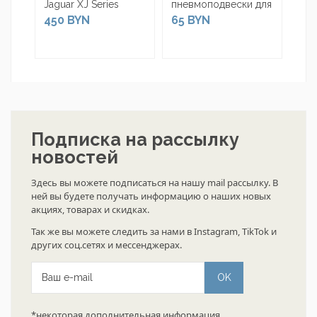
Jaguar XJ Series
пневмоподвески для
пне
Jaguar XJ6/XJ8
Jag
450 BYN
65 BYN
28
Подписка на рассылку
новостей
Здесь вы можете подписаться на нашу mail рассылку. В
ней вы будете получать информацию о наших новых
акциях, товарах и скидках.
Так же вы можете следить за нами в
Instagram
,
TikTok
и
других соц.сетях и мессенджерах.
*некоторая дополнительная информация