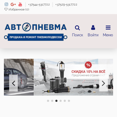
+37544-5317722
+37529-5317722
Избранное (
0
)
Поиск
Войти
Меню