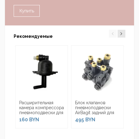
Купить
Рекомендуемые
Расширительная
Блок клапанов
Бло
камера компрессора
пневмоподвески
пне
пневмоподвески для
AirBagit задний для
пер
Jaguar I-Pace X590
Jaguar I-Pace X590
для
160 BYN
495 BYN
49
(2018-н.в.)
(2018-н.в.)
X59