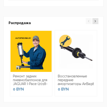
Распродажа
Ремонт задних
Восстановленные
Пы
пневмобаллонов для
передние
ам
JAGUAR I-Pace (2018-
амортизаторы AirBagit
пн
2024)
для Jaguar F-Pace
Ja
0 BYN
0 BYN
7
(2016-н.в.)