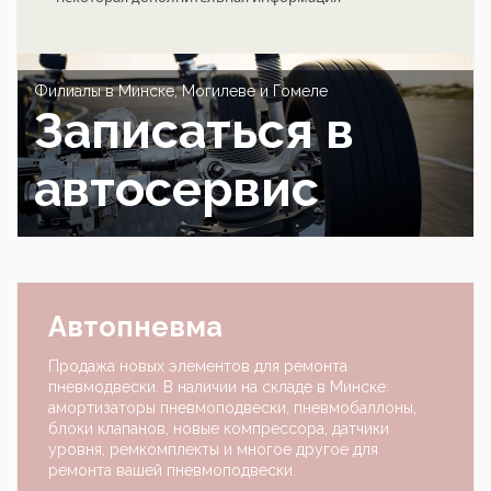
Филиалы в Минске, Могилеве и Гомеле
Записаться в
автосервис
Автопневма
Продажа новых элементов для ремонта
пневмодвески. В наличии на складе в Минске:
амортизаторы пневмоподвески, пневмобаллоны,
блоки клапанов, новые компрессора, датчики
уровня, ремкомплекты и многое другое для
ремонта вашей пневмоподвески.